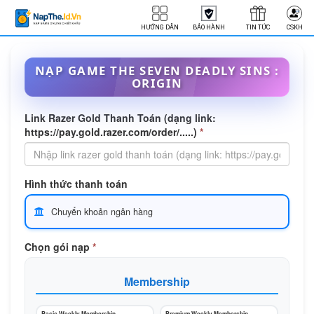
HƯỚNG DẪN
BẢO HÀNH
TIN TỨC
CSKH
NẠP GAME THE SEVEN DEADLY SINS :
ORIGIN
Link Razer Gold Thanh Toán (dạng link:
https://pay.gold.razer.com/order/.....)
*
Hình thức thanh toán
Chuyển khoản ngân hàng
Chọn gói nạp
*
Membership