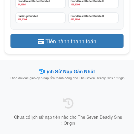
Brand New Starter Bundle I
Brand New Starter Bundle II
84,168đ
169,338đ
Rank Up Bundle I
Brand New Starter Bundle III
169,338đ
495,990đ
Tiến hành thanh toán
Lịch Sử Nạp Gần Nhất
Theo dõi các giao dịch nạp tiền thành công cho The Seven Deadly Sins : Origin
Chưa có lịch sử nạp tiền nào cho The Seven Deadly Sins
: Origin