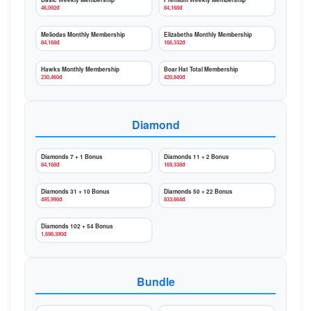
Basic Weekly Membership
Premium Weekly Membership
46,092đ
84,168đ
Meliodas Monthly Membership
Elizabeths Monthly Membership
84,168đ
166,332đ
Hawks Monthly Membership
Boar Hat Total Membership
230,460đ
420,840đ
Diamond
Diamonds 7 + 1 Bonus
Diamonds 11 + 2 Bonus
84,168đ
169,338đ
Diamonds 31 + 10 Bonus
Diamonds 50 + 22 Bonus
495,990đ
833,664đ
Diamonds 102 + 54 Bonus
1,698,390đ
Bundle