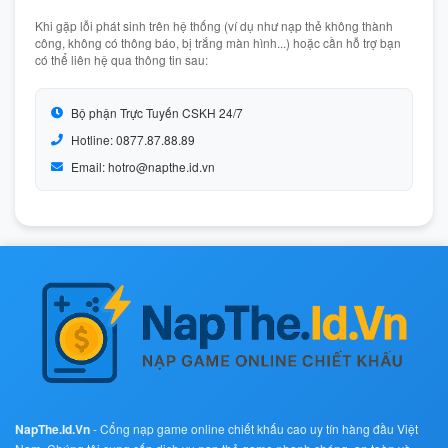
Khi gặp lỗi phát sinh trên hệ thống (ví dụ như nạp thẻ không thành
công, không có thông báo, bị trắng màn hình...) hoặc cần hỗ trợ bạn
có thể liên hệ qua thông tin sau:
Bộ phận Trực Tuyến CSKH 24/7
Hotline: 0877.87.88.89
Email: hotro@napthe.id.vn
NapThe.Id.Vn
- Cổng nạp game online chiết khấu cao uy tín hàng đầu Việt