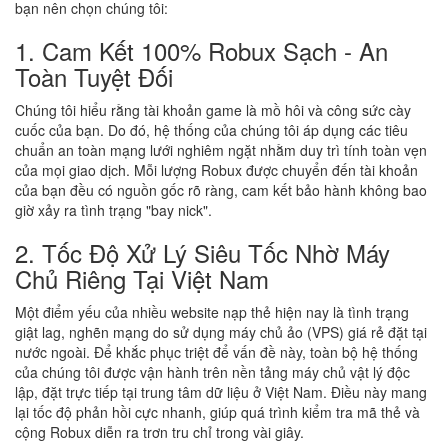
bạn nên chọn chúng tôi:
1. Cam Kết 100% Robux Sạch - An
Toàn Tuyệt Đối
Chúng tôi hiểu rằng tài khoản game là mồ hôi và công sức cày
cuốc của bạn. Do đó, hệ thống của chúng tôi áp dụng các tiêu
chuẩn an toàn mạng lưới nghiêm ngặt nhằm duy trì tính toàn vẹn
của mọi giao dịch. Mỗi lượng Robux được chuyển đến tài khoản
của bạn đều có nguồn gốc rõ ràng, cam kết bảo hành không bao
giờ xảy ra tình trạng "bay nick".
2. Tốc Độ Xử Lý Siêu Tốc Nhờ Máy
Chủ Riêng Tại Việt Nam
Một điểm yếu của nhiều website nạp thẻ hiện nay là tình trạng
giật lag, nghẽn mạng do sử dụng máy chủ ảo (VPS) giá rẻ đặt tại
nước ngoài. Để khắc phục triệt để vấn đề này, toàn bộ hệ thống
của chúng tôi được vận hành trên nền tảng máy chủ vật lý độc
lập, đặt trực tiếp tại trung tâm dữ liệu ở Việt Nam. Điều này mang
lại tốc độ phản hồi cực nhanh, giúp quá trình kiểm tra mã thẻ và
cộng Robux diễn ra trơn tru chỉ trong vài giây.