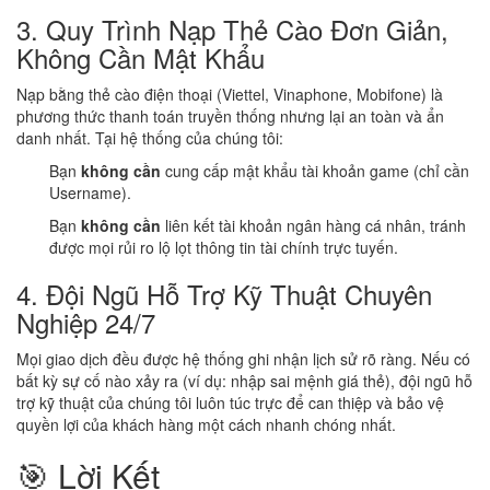
3. Quy Trình Nạp Thẻ Cào Đơn Giản,
Không Cần Mật Khẩu
Nạp bằng thẻ cào điện thoại (Viettel, Vinaphone, Mobifone) là
phương thức thanh toán truyền thống nhưng lại an toàn và ẩn
danh nhất. Tại hệ thống của chúng tôi:
Bạn
không cần
cung cấp mật khẩu tài khoản game (chỉ cần
Username).
Bạn
không cần
liên kết tài khoản ngân hàng cá nhân, tránh
được mọi rủi ro lộ lọt thông tin tài chính trực tuyến.
4. Đội Ngũ Hỗ Trợ Kỹ Thuật Chuyên
Nghiệp 24/7
Mọi giao dịch đều được hệ thống ghi nhận lịch sử rõ ràng. Nếu có
bất kỳ sự cố nào xảy ra (ví dụ: nhập sai mệnh giá thẻ), đội ngũ hỗ
trợ kỹ thuật của chúng tôi luôn túc trực để can thiệp và bảo vệ
quyền lợi của khách hàng một cách nhanh chóng nhất.
🎯 Lời Kết