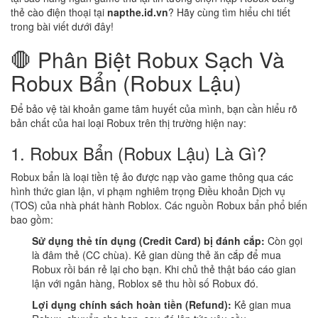
thẻ cào điện thoại tại
napthe.id.vn
? Hãy cùng tìm hiểu chi tiết
trong bài viết dưới đây!
🛑 Phân Biệt Robux Sạch Và
Robux Bẩn (Robux Lậu)
Để bảo vệ tài khoản game tâm huyết của mình, bạn cần hiểu rõ
bản chất của hai loại Robux trên thị trường hiện nay:
1. Robux Bẩn (Robux Lậu) Là Gì?
Robux bẩn là loại tiền tệ ảo được nạp vào game thông qua các
hình thức gian lận, vi phạm nghiêm trọng Điều khoản Dịch vụ
(TOS) của nhà phát hành Roblox. Các nguồn Robux bẩn phổ biến
bao gồm:
Sử dụng thẻ tín dụng (Credit Card) bị đánh cắp:
Còn gọi
là đâm thẻ (CC chùa). Kẻ gian dùng thẻ ăn cắp để mua
Robux rồi bán rẻ lại cho bạn. Khi chủ thẻ thật báo cáo gian
lận với ngân hàng, Roblox sẽ thu hồi số Robux đó.
Lợi dụng chính sách hoàn tiền (Refund):
Kẻ gian mua