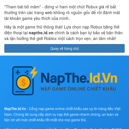
"Tham bát bỏ mâm" - đừng vì ham một chút Robux giá rẻ bất
thường trên các trang web không rõ nguồn gốc để rồi đánh mất
tài khoản game yêu thích của mình.
Hãy là một game thủ thông thái! Lựa chọn nạp Robux bằng thẻ
điện thoại tại
napthe.id.vn
chính là cách bạn tự bảo vệ bản thân
và tận hưởng thế giới Roblox một cách trọn vẹn, an tâm nhất!
Quay về trang chủ
NapThe.Id.Vn
- Cổng nạp game online chiết khấu cao uy tín hàng đầu Việt
Nam. Chúng tôi cung cấp dịch vụ nạp thẻ game nhanh chóng, an toàn và
tiện lợi với mức chiết khấu tốt nhất cho mọi game thủ.