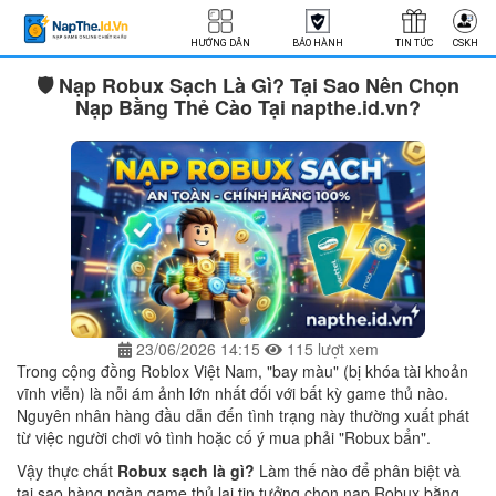
HƯỚNG DẪN
BẢO HÀNH
TIN TỨC
CSKH
🛡️ Nạp Robux Sạch Là Gì? Tại Sao Nên Chọn
Nạp Bằng Thẻ Cào Tại napthe.id.vn?
23/06/2026 14:15
115 lượt xem
Trong cộng đồng Roblox Việt Nam, "bay màu" (bị khóa tài khoản
vĩnh viễn) là nỗi ám ảnh lớn nhất đối với bất kỳ game thủ nào.
Nguyên nhân hàng đầu dẫn đến tình trạng này thường xuất phát
từ việc người chơi vô tình hoặc cố ý mua phải "Robux bẩn".
Vậy thực chất
Robux sạch là gì?
Làm thế nào để phân biệt và
tại sao hàng ngàn game thủ lại tin tưởng chọn nạp Robux bằng