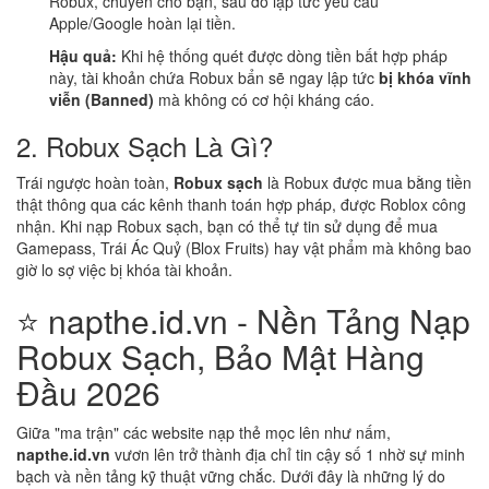
Robux, chuyển cho bạn, sau đó lập tức yêu cầu
Apple/Google hoàn lại tiền.
Hậu quả:
Khi hệ thống quét được dòng tiền bất hợp pháp
này, tài khoản chứa Robux bẩn sẽ ngay lập tức
bị khóa vĩnh
viễn (Banned)
mà không có cơ hội kháng cáo.
2. Robux Sạch Là Gì?
Trái ngược hoàn toàn,
Robux sạch
là Robux được mua bằng tiền
thật thông qua các kênh thanh toán hợp pháp, được Roblox công
nhận. Khi nạp Robux sạch, bạn có thể tự tin sử dụng để mua
Gamepass, Trái Ác Quỷ (Blox Fruits) hay vật phẩm mà không bao
giờ lo sợ việc bị khóa tài khoản.
⭐ napthe.id.vn - Nền Tảng Nạp
Robux Sạch, Bảo Mật Hàng
Đầu 2026
Giữa "ma trận" các website nạp thẻ mọc lên như nấm,
napthe.id.vn
vươn lên trở thành địa chỉ tin cậy số 1 nhờ sự minh
bạch và nền tảng kỹ thuật vững chắc. Dưới đây là những lý do